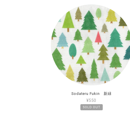
Sodateru Fukin 新緑
¥550
SOLD OUT